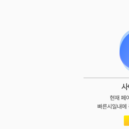
사
현재 페
빠른시일내에 