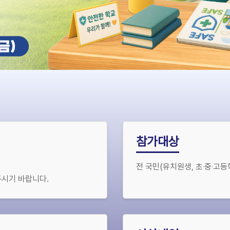
참가대상
전 국민(유치원생, 초‧중‧고등
주시기 바랍니다.