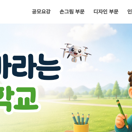
공모요강
손그림 부문
디자인 부문
인