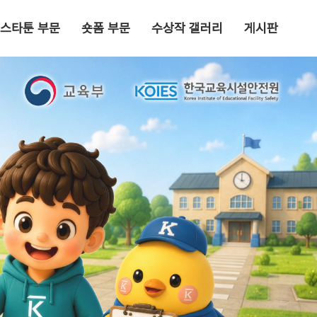
스타툰 부문
숏폼 부문
수상작 갤러리
게시판